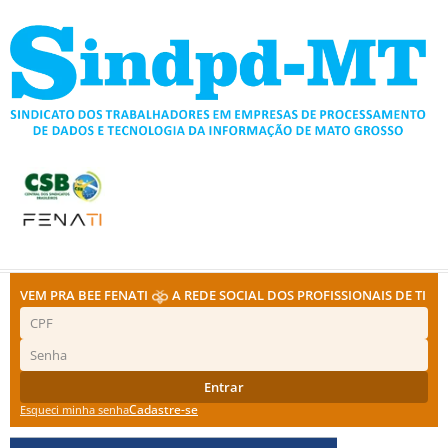
Ir
para
o
conteúdo
VEM PRA BEE FENATI
A REDE SOCIAL DOS PROFISSIONAIS DE TI
Entrar
Cadastre-se
Esqueci minha senha