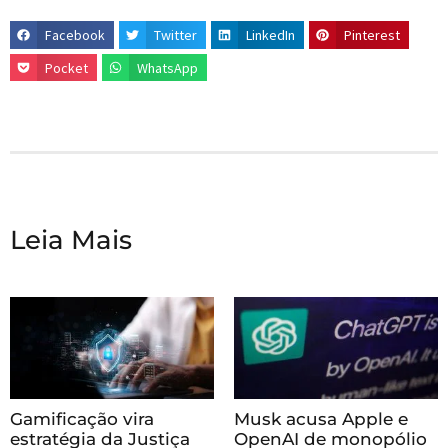
Facebook
Twitter
LinkedIn
Pinterest
Pocket
WhatsApp
Leia Mais
Gamificação vira
Musk acusa Apple e
estratégia da Justiça
OpenAI de monopólio