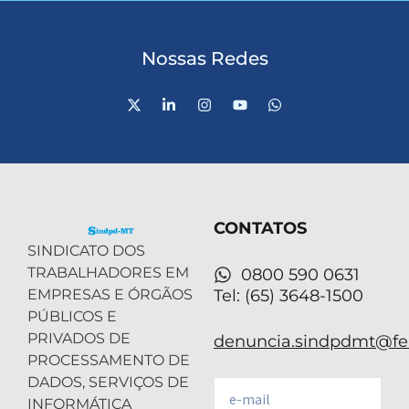
Nossas Redes
X
L
I
Y
W
-
i
n
o
h
t
n
s
u
a
w
k
t
t
t
i
e
a
u
s
t
d
g
b
a
t
i
r
e
p
e
n
a
p
r
-
m
CONTATOS
i
n
SINDICATO DOS
TRABALHADORES EM
0800 590 0631
EMPRESAS E ÓRGÃOS
Tel: (65) 3648-1500
PÚBLICOS E
PRIVADOS DE
denuncia.sindpdmt@fen
PROCESSAMENTO DE
DADOS, SERVIÇOS DE
Email
INFORMÁTICA