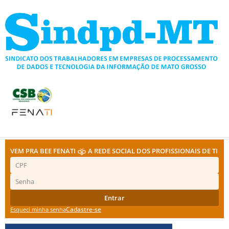
Ir
para
o
conteúdo
VEM PRA BEE FENATI
A REDE SOCIAL DOS PROFISSIONAIS DE TI
Entrar
Cadastre-se
Esqueci minha senha