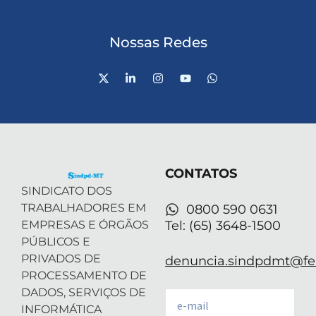
Nossas Redes
X
L
I
Y
W
-
i
n
o
h
t
n
s
u
a
w
k
t
t
t
i
e
a
u
s
t
d
g
b
a
t
i
r
e
p
e
n
a
p
r
-
m
CONTATOS
i
n
SINDICATO DOS
TRABALHADORES EM
0800 590 0631
EMPRESAS E ÓRGÃOS
Tel: (65) 3648-1500
PÚBLICOS E
PRIVADOS DE
denuncia.sindpdmt@fen
PROCESSAMENTO DE
DADOS, SERVIÇOS DE
Email
INFORMÁTICA