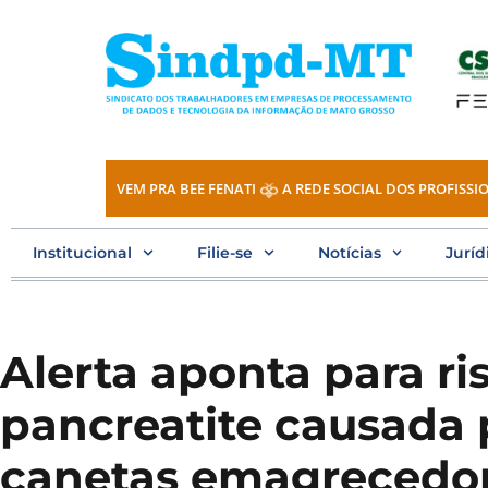
Ir
para
o
conteúdo
VEM PRA BEE FENATI
A REDE SOCIAL DOS PROFISSIO
Institucional
Filie-se
Notícias
Juríd
Alerta aponta para ri
pancreatite causada 
canetas emagrecedo