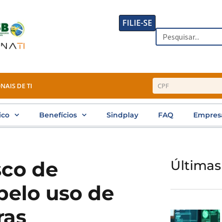
FILIE-SE
Search
NAIS DE TI
ico
Benefícios
Sindplay
FAQ
Empres
sco de
Últimas
pelo uso de
ras