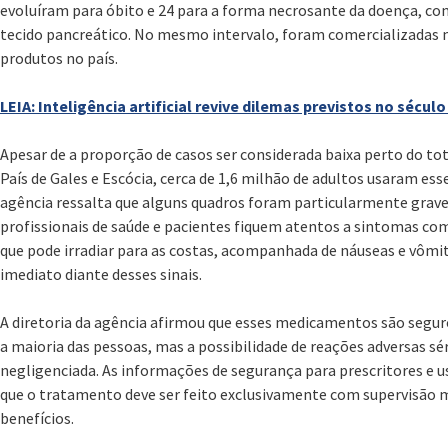
evoluíram para óbito e 24 para a forma necrosante da doença, co
tecido pancreático. No mesmo intervalo, foram comercializadas m
produtos no país.
LEIA: Inteligência artificial revive dilemas previstos no sécul
Apesar de a proporção de casos ser considerada baixa perto do tot
País de Gales e Escócia, cerca de 1,6 milhão de adultos usaram e
agência ressalta que alguns quadros foram particularmente graves.
profissionais de saúde e pacientes fiquem atentos a sintomas co
que pode irradiar para as costas, acompanhada de náuseas e vômi
imediato diante desses sinais.
A diretoria da agência afirmou que esses medicamentos são segur
a maioria das pessoas, mas a possibilidade de reações adversas sé
negligenciada. As informações de segurança para prescritores e u
que o tratamento deve ser feito exclusivamente com supervisão mé
benefícios.