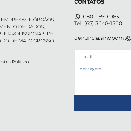
CONTATOS
e
n
a
p
r
-
m
i
0800 590 0631
 EMPRESAS E ÓRGÃOS
n
Tel: (65) 3648-1500
AMENTO DE DADOS,
S E PROFISSIONAIS DE
denuncia.sindpdmt@f
ADO DE MATO GROSSO
Email
ntro Político
Email