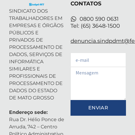
CONTATOS
i
n
SINDICATO DOS
TRABALHADORES EM
0800 590 0631
EMPRESAS E ÓRGÃOS
Tel: (65) 3648-1500
PÚBLICOS E
PRIVADOS DE
denuncia.sindpdmt@fen
PROCESSAMENTO DE
DADOS, SERVIÇOS DE
Email
INFORMÁTICA
SIMILARES E
Email
PROFISSIONAIS DE
PROCESSAMENTO DE
DADOS DO ESTADO
DE MATO GROSSO
ENVIAR
Endereço sede:
Rua Dr. Hélio Ponce de
Arruda, 742 – Centro
Político Administrativo