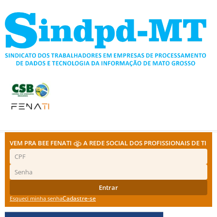
Ir
para
o
conteúdo
VEM PRA BEE FENATI
A REDE SOCIAL DOS PROFISSIONAIS DE TI
Entrar
Cadastre-se
Esqueci minha senha