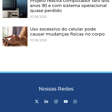
Projeto reativa computador raro dos
anos 90 e com sistema operacional
quase perdido
07/08/2026
Uso excessivo do celular pode
causar mudanças físicas no corpo
07/08/2026
Nossas Redes
X
L
I
Y
W
-
i
n
o
h
t
n
s
u
a