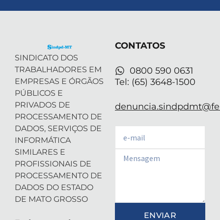
w
k
t
t
t
i
e
a
u
s
t
d
g
b
a
t
i
r
e
p
e
n
a
p
r
-
m
CONTATOS
i
n
SINDICATO DOS
TRABALHADORES EM
0800 590 0631
EMPRESAS E ÓRGÃOS
Tel: (65) 3648-1500
PÚBLICOS E
PRIVADOS DE
denuncia.sindpdmt@fen
PROCESSAMENTO DE
DADOS, SERVIÇOS DE
Email
INFORMÁTICA
SIMILARES E
Email
PROFISSIONAIS DE
PROCESSAMENTO DE
DADOS DO ESTADO
DE MATO GROSSO
ENVIAR