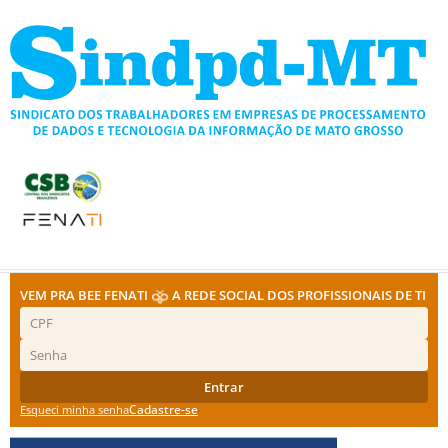
Ir
para
o
conteúdo
VEM PRA BEE FENATI
A REDE SOCIAL DOS PROFISSIONAIS DE TI
Entrar
Cadastre-se
Esqueci minha senha