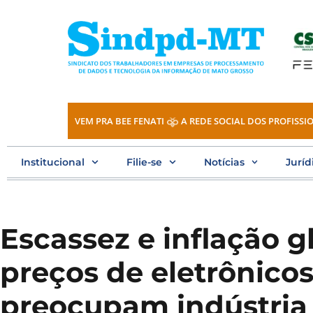
Ir
para
o
conteúdo
VEM PRA BEE FENATI
A REDE SOCIAL DOS PROFISSIO
Institucional
Filie-se
Notícias
Juríd
Escassez e inflação 
preços de eletrônicos
preocupam indústria