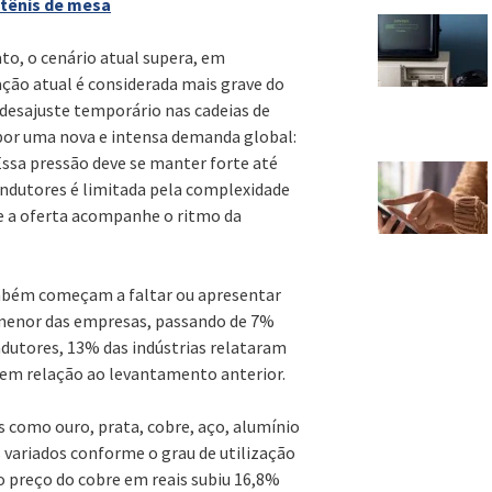
 tênis de mesa
o, o cenário atual supera, em
uação atual é considerada mais grave do
 desajuste temporário nas cadeias de
 por uma nova e intensa demanda global:
“Essa pressão deve se manter forte até
condutores é limitada pela complexidade
ue a oferta acompanhe o ritmo da
bém começam a faltar ou apresentar
 menor das empresas, passando de 7%
ndutores, 13% das indústrias relataram
s em relação ao levantamento anterior.
 como ouro, prata, cobre, aço, alumínio
variados conforme o grau de utilização
o preço do cobre em reais subiu 16,8%