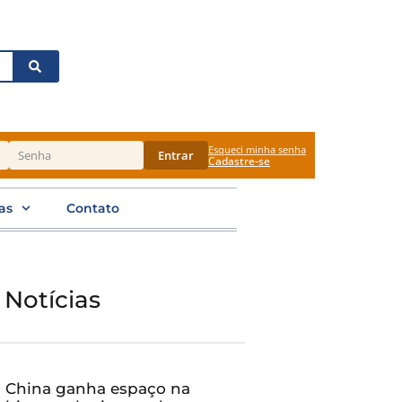
Esqueci minha senha
Entrar
Cadastre-se
as
Contato
 Notícias
China ganha espaço na