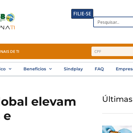
FILIE-SE
Search
NAIS DE TI
ico
Benefícios
Sindplay
FAQ
Empres
global elevam
Últimas
 e