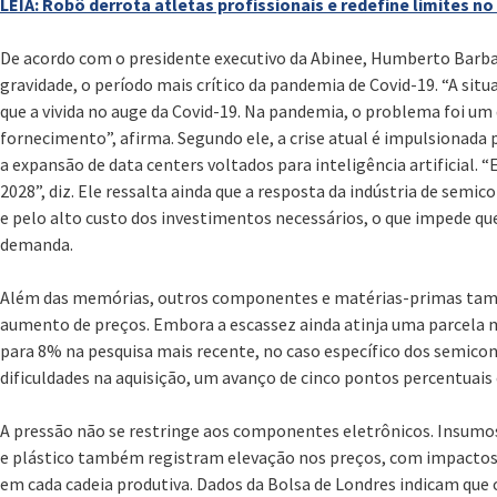
LEIA: Robô derrota atletas profissionais e redefine limites no
De acordo com o presidente executivo da Abinee, Humberto Barbat
gravidade, o período mais crítico da pandemia de Covid-19. “A sit
que a vivida no auge da Covid-19. Na pandemia, o problema foi um
fornecimento”, afirma. Segundo ele, a crise atual é impulsionada
a expansão de data centers voltados para inteligência artificial. 
2028”, diz. Ele ressalta ainda que a resposta da indústria de semi
e pelo alto custo dos investimentos necessários, o que impede q
demanda.
Além das memórias, outros componentes e matérias-primas tam
aumento de preços. Embora a escassez ainda atinja uma parcela
para 8% na pesquisa mais recente, no caso específico dos semico
dificuldades na aquisição, um avanço de cinco pontos percentuai
A pressão não se restringe aos componentes eletrônicos. Insumos
e plástico também registram elevação nos preços, com impactos 
em cada cadeia produtiva. Dados da Bolsa de Londres indicam que 