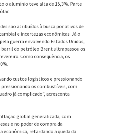
o alumínio teve alta de 15,3%. Parte
ólar.
des são atribuídos à busca por ativos de
cambial e incertezas econômicas. Já o
a pela guerra envolvendo Estados Unidos,
o barril do petróleo Brent ultrapassou os
evereiro. Como consequência, os
70%.
ando custos logísticos e pressionando
á pressionando os combustíveis, com
quadro já complicado”, acrescenta
nflação global generalizada, com
resas e no poder de compra da
ca econômica, retardando a queda da