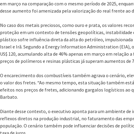
em março na comparação com o mesmo período de 2025, enquanto 
desse aumento foi amenizada pela valorização do real frente ao d
No caso dos metais preciosos, como ouro e prata, os valores recor
proteção em um contexto de tensões geopolíticas, instabilidade 
plástico sofre influência direta da alta do petróleo, impulsionad
Israel e Irã. Segundo a Energy Information Administration (EIA), 
US$ 120, acumulando alta de 46% apenas em março em relação a f
preços de polímeros e resinas plásticas já superam aumentos de 
O encarecimento dos combustíveis também agrava o cenário, elev
o valor dos fretes. “Ao mesmo tempo, esta situação também est
efeitos nos preços de fretes, adicionando gargalos logísticos ao 
Barbato.
Diante desse contexto, o executivo aponta para um ambiente de i
reflexos diretos na produção industrial, no faturamento das emp
população. O cenário também pode influenciar decisões de políti
taxa de juros.