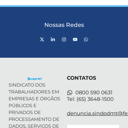
Nossas Redes
X
L
I
Y
W
-
i
n
o
h
t
n
s
u
a
w
k
t
t
t
i
e
a
u
s
t
d
g
b
a
t
i
r
e
p
e
n
a
p
r
-
m
CONTATOS
i
n
SINDICATO DOS
TRABALHADORES EM
0800 590 0631
EMPRESAS E ÓRGÃOS
Tel: (65) 3648-1500
PÚBLICOS E
PRIVADOS DE
denuncia.sindpdmt@fen
PROCESSAMENTO DE
DADOS, SERVIÇOS DE
Email