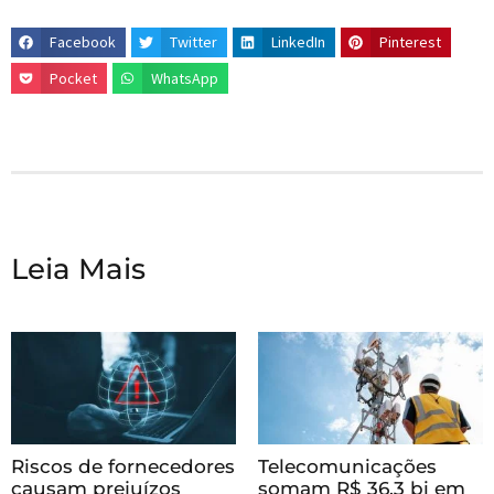
Facebook
Twitter
LinkedIn
Pinterest
Pocket
WhatsApp
Leia Mais
Riscos de fornecedores
Telecomunicações
causam prejuízos
somam R$ 36,3 bi em