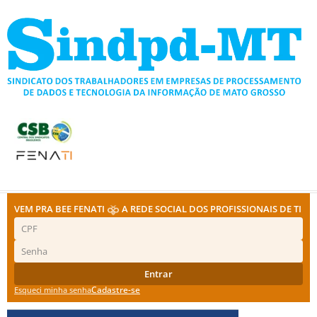
Ir
para
o
conteúdo
VEM PRA BEE FENATI
A REDE SOCIAL DOS PROFISSIONAIS DE TI
Entrar
Cadastre-se
Esqueci minha senha