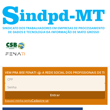
Ir
para
o
conteúdo
VEM PRA BEE FENATI
A REDE SOCIAL DOS PROFISSIONAIS DE TI
Entrar
Cadastre-se
Esqueci minha senha