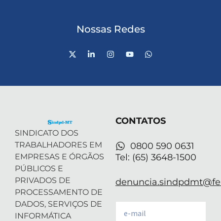
Nossas Redes
X
L
I
Y
W
-
i
n
o
h
t
n
s
u
a
w
k
t
t
t
i
e
a
u
s
t
d
g
b
a
t
i
r
e
p
e
n
a
p
r
-
m
CONTATOS
i
n
SINDICATO DOS
TRABALHADORES EM
0800 590 0631
EMPRESAS E ÓRGÃOS
Tel: (65) 3648-1500
PÚBLICOS E
PRIVADOS DE
denuncia.sindpdmt@fen
PROCESSAMENTO DE
DADOS, SERVIÇOS DE
Email
INFORMÁTICA