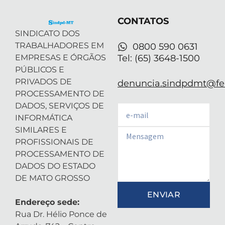
e
n
a
p
r
-
m
CONTATOS
i
n
SINDICATO DOS
TRABALHADORES EM
0800 590 0631
EMPRESAS E ÓRGÃOS
Tel: (65) 3648-1500
PÚBLICOS E
PRIVADOS DE
denuncia.sindpdmt@fen
PROCESSAMENTO DE
DADOS, SERVIÇOS DE
Email
INFORMÁTICA
SIMILARES E
Email
PROFISSIONAIS DE
PROCESSAMENTO DE
DADOS DO ESTADO
DE MATO GROSSO
ENVIAR
Endereço sede:
Rua Dr. Hélio Ponce de