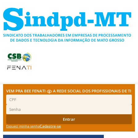
Ir
para
o
conteúdo
VEM PRA BEE FENATI
A REDE SOCIAL DOS PROFISSIONAIS DE TI
Entrar
Cadastre-se
Esqueci minha senha