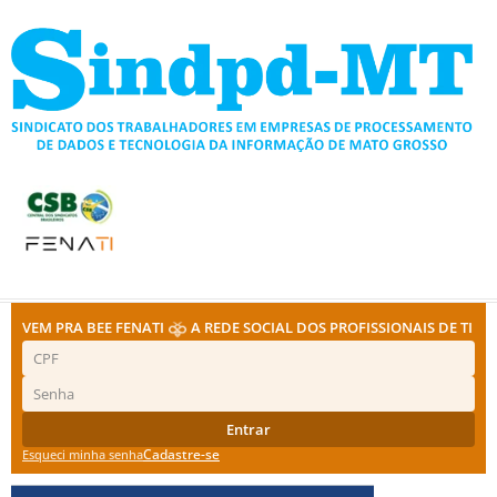
Ir
para
o
conteúdo
VEM PRA BEE FENATI
A REDE SOCIAL DOS PROFISSIONAIS DE TI
Entrar
Cadastre-se
Esqueci minha senha