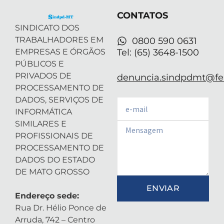
e
n
a
p
r
-
m
CONTATOS
i
n
SINDICATO DOS
TRABALHADORES EM
0800 590 0631
EMPRESAS E ÓRGÃOS
Tel: (65) 3648-1500
PÚBLICOS E
PRIVADOS DE
denuncia.sindpdmt@fen
PROCESSAMENTO DE
DADOS, SERVIÇOS DE
Email
INFORMÁTICA
SIMILARES E
Email
PROFISSIONAIS DE
PROCESSAMENTO DE
DADOS DO ESTADO
DE MATO GROSSO
ENVIAR
Endereço sede:
Rua Dr. Hélio Ponce de
Arruda, 742 – Centro