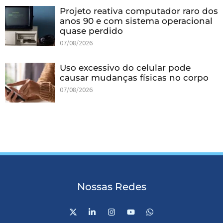
Projeto reativa computador raro dos
anos 90 e com sistema operacional
quase perdido
07/08/2026
Uso excessivo do celular pode
causar mudanças físicas no corpo
07/08/2026
Nossas Redes
X
L
I
Y
W
-
i
n
o
h