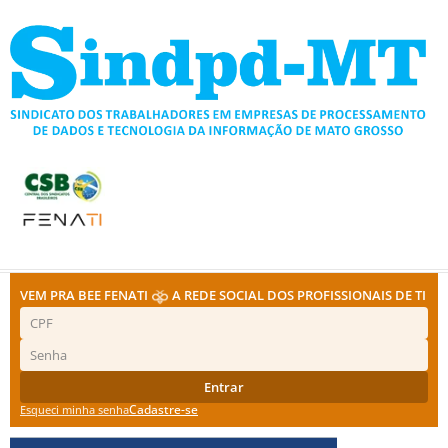
Ir
para
o
conteúdo
VEM PRA BEE FENATI
A REDE SOCIAL DOS PROFISSIONAIS DE TI
Entrar
Cadastre-se
Esqueci minha senha