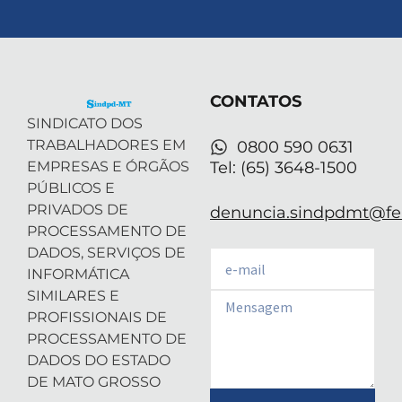
t
n
s
u
a
w
k
t
t
t
i
e
a
u
s
t
d
g
b
a
t
i
r
e
p
e
n
a
p
r
-
m
CONTATOS
i
n
SINDICATO DOS
TRABALHADORES EM
0800 590 0631
EMPRESAS E ÓRGÃOS
Tel: (65) 3648-1500
PÚBLICOS E
PRIVADOS DE
denuncia.sindpdmt@fen
PROCESSAMENTO DE
DADOS, SERVIÇOS DE
Email
INFORMÁTICA
SIMILARES E
Email
PROFISSIONAIS DE
PROCESSAMENTO DE
DADOS DO ESTADO
DE MATO GROSSO