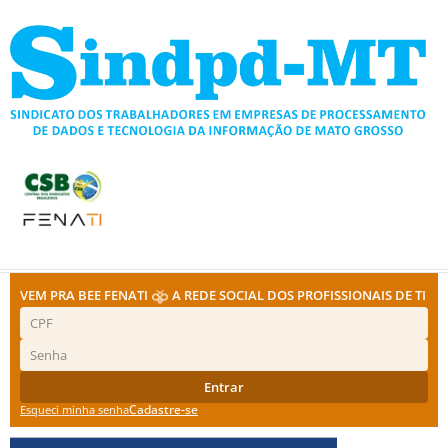
Ir
para
o
conteúdo
VEM PRA BEE FENATI
A REDE SOCIAL DOS PROFISSIONAIS DE TI
Entrar
Cadastre-se
Esqueci minha senha