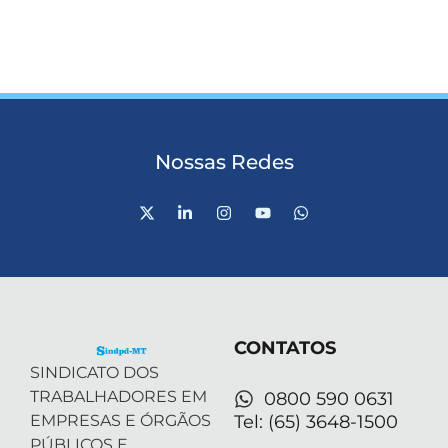
Nossas Redes
X
L
I
Y
W
-
i
n
o
h
t
n
s
u
a
w
k
t
t
t
i
e
a
u
s
t
d
g
b
a
t
i
r
e
p
e
n
a
p
r
-
m
CONTATOS
i
n
SINDICATO DOS
TRABALHADORES EM
0800 590 0631
EMPRESAS E ÓRGÃOS
Tel: (65) 3648-1500
PÚBLICOS E