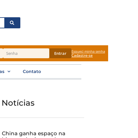
Esqueci minha senha
Entrar
Cadastre-se
as
Contato
 Notícias
China ganha espaço na