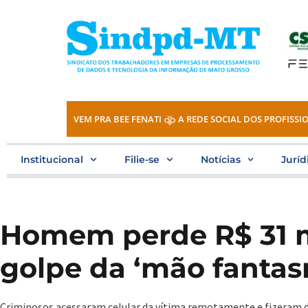
Ir
para
o
conteúdo
VEM PRA BEE FENATI
A REDE SOCIAL DOS PROFISSIO
Institucional
Filie-se
Notícias
Juríd
Homem perde R$ 31 
golpe da ‘mão fantas
Criminosos acessaram celular da vítima remotamente e fizeram di