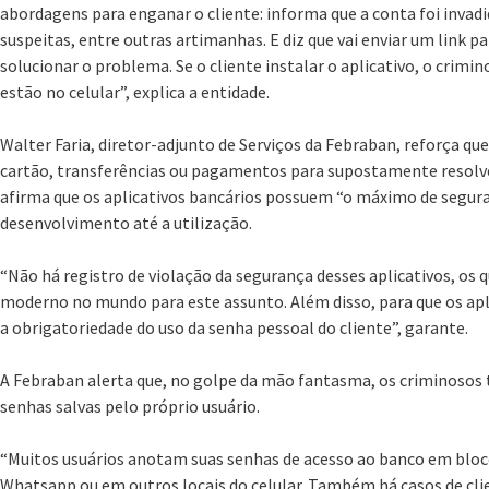
abordagens para enganar o cliente: informa que a conta foi inva
suspeitas, entre outras artimanhas. E diz que vai enviar um link pa
solucionar o problema. Se o cliente instalar o aplicativo, o crimi
estão no celular”, explica a entidade.
Walter Faria, diretor-adjunto de Serviços da Febraban, reforça 
cartão, transferências ou pagamentos para supostamente resolv
afirma que os aplicativos bancários possuem “o máximo de segura
desenvolvimento até a utilização.
“Não há registro de violação da segurança desses aplicativos, os 
moderno no mundo para este assunto. Além disso, para que os apli
a obrigatoriedade do uso da senha pessoal do cliente”, garante.
A Febraban alerta que, no golpe da mão fantasma, os criminoso
senhas salvas pelo próprio usuário.
“Muitos usuários anotam suas senhas de acesso ao banco em bloc
Whatsapp ou em outros locais do celular. Também há casos de cl