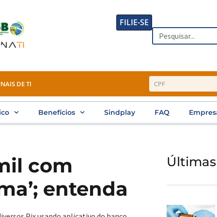
FILIE-SE
Search
NAIS DE TI
ico
Benefícios
Sindplay
FAQ
Empres
mil com
Últimas
ma’; entenda
versos Pix usando aplicativo do banco