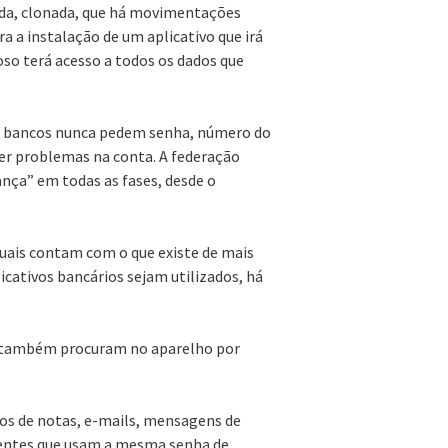
dida, clonada, que há movimentações
ra a instalação de um aplicativo que irá
noso terá acesso a todos os dados que
que bancos nunca pedem senha, número do
er problemas na conta. A federação
nça” em todas as fases, desde o
quais contam com o que existe de mais
cativos bancários sejam utilizados, há
s também procuram no aparelho por
os de notas, e-mails, mensagens de
ientes que usam a mesma senha de