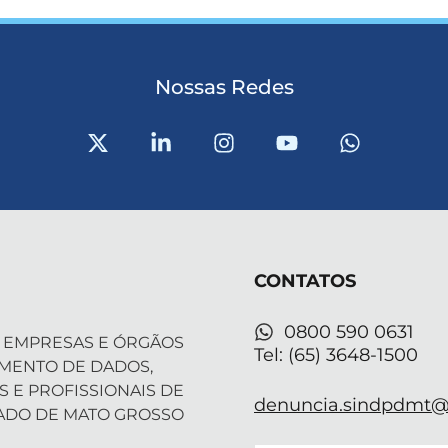
Nossas Redes
X
L
I
Y
W
-
i
n
o
h
t
n
s
u
a
w
k
t
t
t
i
e
a
u
s
t
d
g
b
a
t
i
r
e
p
CONTATOS
e
n
a
p
r
-
m
i
0800 590 0631
 EMPRESAS E ÓRGÃOS
n
Tel: (65) 3648-1500
AMENTO DE DADOS,
S E PROFISSIONAIS DE
denuncia.sindpdmt@f
ADO DE MATO GROSSO