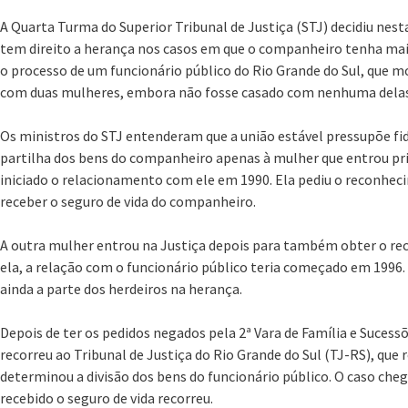
A Quarta Turma do Superior Tribunal de Justiça (STJ) decidiu nest
tem direito a herança nos casos em que o companheiro tenha mai
o processo de um funcionário público do Rio Grande do Sul, que m
com duas mulheres, embora não fosse casado com nenhuma delas
Os ministros do STJ entenderam que a união estável pressupõe fid
partilha dos bens do companheiro apenas à mulher que entrou pri
iniciado o relacionamento com ele em 1990. Ela pediu o reconhec
receber o seguro de vida do companheiro.
A outra mulher entrou na Justiça depois para também obter o re
ela, a relação com o funcionário público teria começado em 1996. 
ainda a parte dos herdeiros na herança.
Depois de ter os pedidos negados pela 2ª Vara de Família e Sucess
recorreu ao Tribunal de Justiça do Rio Grande do Sul (TJ-RS), que 
determinou a divisão dos bens do funcionário público. O caso cheg
recebido o seguro de vida recorreu.