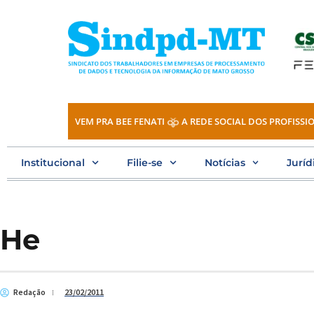
Ir
para
o
conteúdo
VEM PRA BEE FENATI
A REDE SOCIAL DOS PROFISSIO
Institucional
Filie-se
Notícias
Juríd
He
Redação
23/02/2011