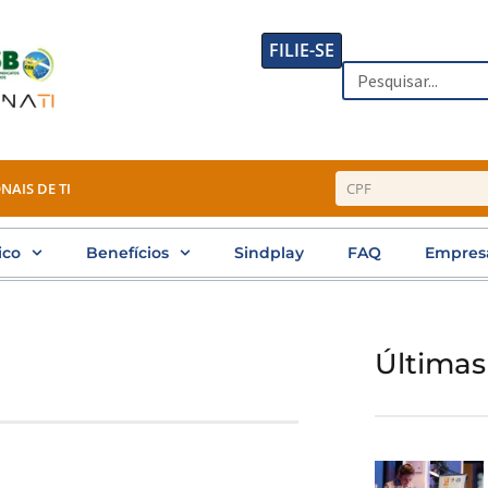
FILIE-SE
Search
NAIS DE TI
ico
Benefícios
Sindplay
FAQ
Empres
Últimas