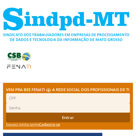
Ir
para
o
conteúdo
VEM PRA BEE FENATI
A REDE SOCIAL DOS PROFISSIONAIS DE TI
Entrar
Cadastre-se
Esqueci minha senha