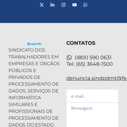
X
L
I
Y
W
-
i
n
o
h
t
n
s
u
a
w
k
t
t
t
i
e
a
u
s
t
d
g
b
a
t
i
r
e
p
e
n
a
p
r
-
m
CONTATOS
i
n
SINDICATO DOS
TRABALHADORES EM
0800 590 0631
EMPRESAS E ÓRGÃOS
Tel: (65) 3648-1500
PÚBLICOS E
PRIVADOS DE
denuncia.sindpdmt@fen
PROCESSAMENTO DE
DADOS, SERVIÇOS DE
Email
INFORMÁTICA
SIMILARES E
Email
PROFISSIONAIS DE
PROCESSAMENTO DE
DADOS DO ESTADO