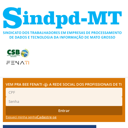
Ir
para
o
conteúdo
VEM PRA BEE FENATI
A REDE SOCIAL DOS PROFISSIONAIS DE TI
Entrar
Cadastre-se
Esqueci minha senha