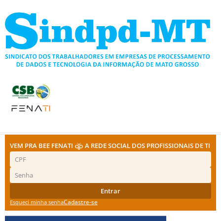
Ir
para
o
conteúdo
VEM PRA BEE FENATI
A REDE SOCIAL DOS PROFISSIONAIS DE TI
Entrar
Cadastre-se
Esqueci minha senha