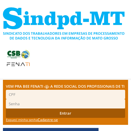
Ir
para
o
conteúdo
VEM PRA BEE FENATI
A REDE SOCIAL DOS PROFISSIONAIS DE TI
Entrar
Cadastre-se
Esqueci minha senha