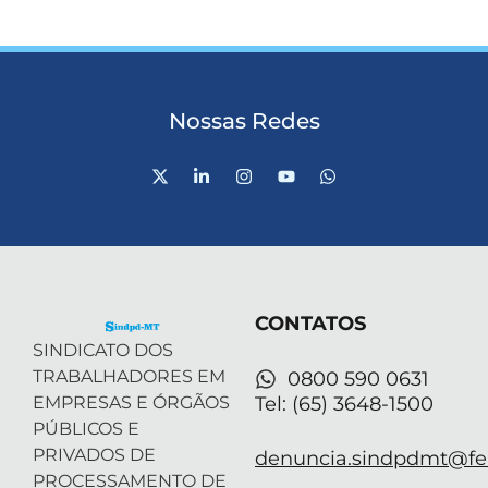
Nossas Redes
X
L
I
Y
W
-
i
n
o
h
t
n
s
u
a
w
k
t
t
t
i
e
a
u
s
t
d
g
b
a
t
i
r
e
p
e
n
a
p
r
-
m
CONTATOS
i
n
SINDICATO DOS
TRABALHADORES EM
0800 590 0631
EMPRESAS E ÓRGÃOS
Tel: (65) 3648-1500
PÚBLICOS E
PRIVADOS DE
denuncia.sindpdmt@fen
PROCESSAMENTO DE