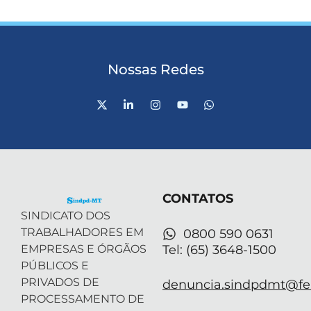
Nossas Redes
X
L
I
Y
W
-
i
n
o
h
t
n
s
u
a
w
k
t
t
t
i
e
a
u
s
t
d
g
b
a
t
i
r
e
p
e
n
a
p
r
-
m
CONTATOS
i
n
SINDICATO DOS
TRABALHADORES EM
0800 590 0631
EMPRESAS E ÓRGÃOS
Tel: (65) 3648-1500
PÚBLICOS E
PRIVADOS DE
denuncia.sindpdmt@fen
PROCESSAMENTO DE