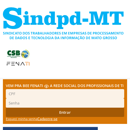
Ir
para
o
conteúdo
VEM PRA BEE FENATI
A REDE SOCIAL DOS PROFISSIONAIS DE TI
Entrar
Cadastre-se
Esqueci minha senha