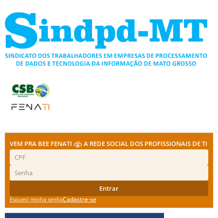
Ir
para
o
conteúdo
VEM PRA BEE FENATI
A REDE SOCIAL DOS PROFISSIONAIS DE TI
Entrar
Cadastre-se
Esqueci minha senha