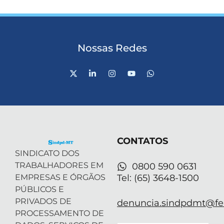
Nossas Redes
X
L
I
Y
W
-
i
n
o
h
t
n
s
u
a
w
k
t
t
t
i
e
a
u
s
t
d
g
b
a
t
i
r
e
p
e
n
a
p
r
-
m
CONTATOS
i
n
SINDICATO DOS
TRABALHADORES EM
0800 590 0631
EMPRESAS E ÓRGÃOS
Tel: (65) 3648-1500
PÚBLICOS E
PRIVADOS DE
denuncia.sindpdmt@fen
PROCESSAMENTO DE