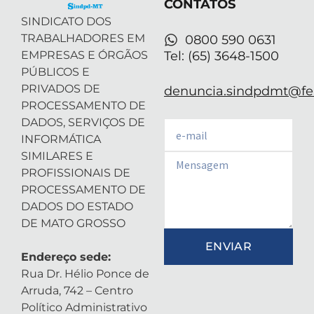
CONTATOS
i
n
SINDICATO DOS
TRABALHADORES EM
0800 590 0631
EMPRESAS E ÓRGÃOS
Tel: (65) 3648-1500
PÚBLICOS E
PRIVADOS DE
denuncia.sindpdmt@fen
PROCESSAMENTO DE
DADOS, SERVIÇOS DE
Email
INFORMÁTICA
SIMILARES E
Email
PROFISSIONAIS DE
PROCESSAMENTO DE
DADOS DO ESTADO
DE MATO GROSSO
ENVIAR
Endereço sede:
Rua Dr. Hélio Ponce de
Arruda, 742 – Centro
Político Administrativo