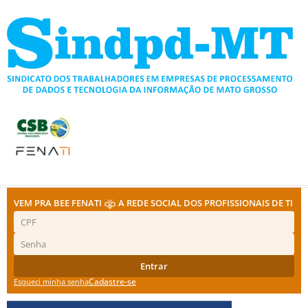
Ir
para
o
conteúdo
VEM PRA BEE FENATI
A REDE SOCIAL DOS PROFISSIONAIS DE TI
Entrar
Cadastre-se
Esqueci minha senha