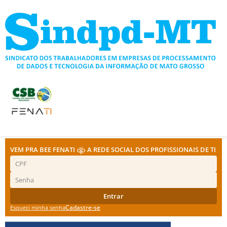
Ir
para
o
conteúdo
VEM PRA BEE FENATI
A REDE SOCIAL DOS PROFISSIONAIS DE TI
Entrar
Cadastre-se
Esqueci minha senha