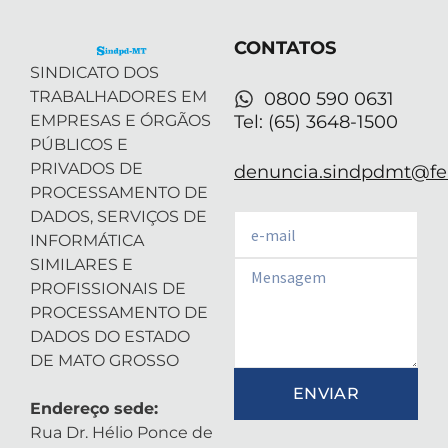
t
i
r
e
p
e
n
a
p
r
-
m
CONTATOS
i
n
SINDICATO DOS
TRABALHADORES EM
0800 590 0631
EMPRESAS E ÓRGÃOS
Tel: (65) 3648-1500
PÚBLICOS E
PRIVADOS DE
denuncia.sindpdmt@fen
PROCESSAMENTO DE
DADOS, SERVIÇOS DE
Email
INFORMÁTICA
SIMILARES E
Email
PROFISSIONAIS DE
PROCESSAMENTO DE
DADOS DO ESTADO
DE MATO GROSSO
ENVIAR
Endereço sede:
Rua Dr. Hélio Ponce de