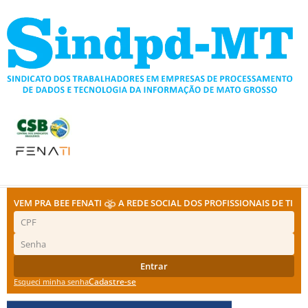
Ir
para
o
conteúdo
VEM PRA BEE FENATI
A REDE SOCIAL DOS PROFISSIONAIS DE TI
Entrar
Cadastre-se
Esqueci minha senha