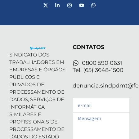
X
L
I
Y
W
-
i
n
o
h
t
n
s
u
a
w
k
t
t
t
i
e
a
u
s
t
d
g
b
a
t
i
r
e
p
e
n
a
p
r
-
m
CONTATOS
i
n
SINDICATO DOS
TRABALHADORES EM
0800 590 0631
EMPRESAS E ÓRGÃOS
Tel: (65) 3648-1500
PÚBLICOS E
PRIVADOS DE
denuncia.sindpdmt@fen
PROCESSAMENTO DE
DADOS, SERVIÇOS DE
Email
INFORMÁTICA
SIMILARES E
Email
PROFISSIONAIS DE
PROCESSAMENTO DE
DADOS DO ESTADO