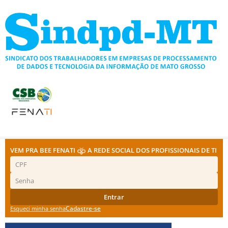
Ir
para
o
conteúdo
VEM PRA BEE FENATI
A REDE SOCIAL DOS PROFISSIONAIS DE TI
Entrar
Cadastre-se
Esqueci minha senha