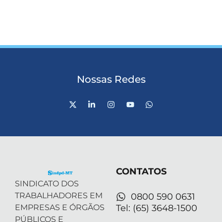
Nossas Redes
X
L
I
Y
W
-
i
n
o
h
t
n
s
u
a
w
k
t
t
t
i
e
a
u
s
t
d
g
b
a
t
i
r
e
p
e
n
a
p
r
-
m
CONTATOS
i
n
SINDICATO DOS
TRABALHADORES EM
0800 590 0631
EMPRESAS E ÓRGÃOS
Tel: (65) 3648-1500
PÚBLICOS E