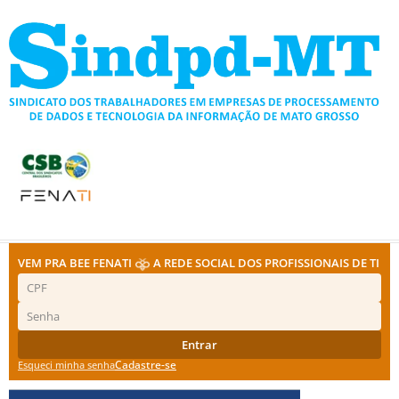
Ir
para
o
conteúdo
VEM PRA BEE FENATI
A REDE SOCIAL DOS PROFISSIONAIS DE TI
Entrar
Cadastre-se
Esqueci minha senha