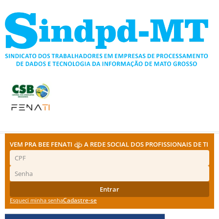
Ir
para
o
conteúdo
VEM PRA BEE FENATI
A REDE SOCIAL DOS PROFISSIONAIS DE TI
Entrar
Cadastre-se
Esqueci minha senha