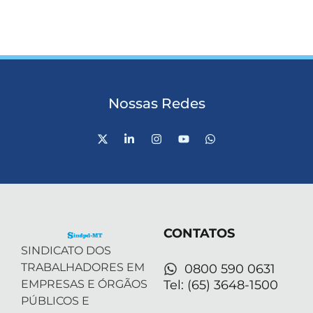
Nossas Redes
X
L
I
Y
W
-
i
n
o
h
t
n
s
u
a
w
k
t
t
t
i
e
a
u
s
t
d
g
b
a
t
i
r
e
p
e
n
a
p
r
-
m
CONTATOS
i
n
SINDICATO DOS
TRABALHADORES EM
0800 590 0631
EMPRESAS E ÓRGÃOS
Tel: (65) 3648-1500
PÚBLICOS E