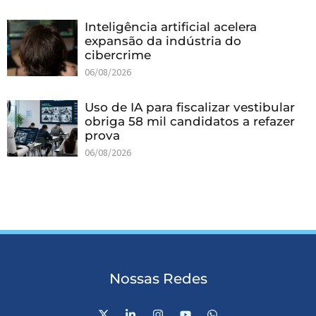
Inteligência artificial acelera
expansão da indústria do
cibercrime
06/08/2026
Uso de IA para fiscalizar vestibular
obriga 58 mil candidatos a refazer
prova
06/08/2026
Nossas Redes
X
L
I
Y
W