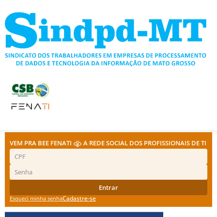
Ir
para
o
conteúdo
VEM PRA BEE FENATI
A REDE SOCIAL DOS PROFISSIONAIS DE TI
Entrar
Cadastre-se
Esqueci minha senha