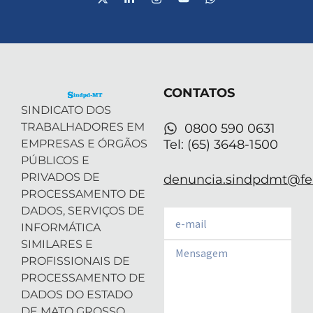
-
i
n
o
h
t
n
s
u
a
w
k
t
t
t
i
e
a
u
s
t
d
g
b
a
t
i
r
e
p
e
n
a
p
r
-
m
CONTATOS
i
n
SINDICATO DOS
TRABALHADORES EM
0800 590 0631
EMPRESAS E ÓRGÃOS
Tel: (65) 3648-1500
PÚBLICOS E
PRIVADOS DE
denuncia.sindpdmt@fen
PROCESSAMENTO DE
DADOS, SERVIÇOS DE
Email
INFORMÁTICA
SIMILARES E
Email
PROFISSIONAIS DE
PROCESSAMENTO DE
DADOS DO ESTADO
DE MATO GROSSO