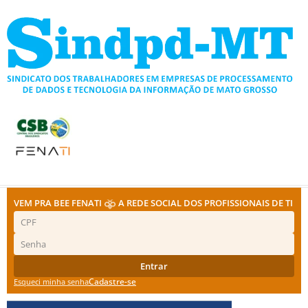
Ir
para
o
conteúdo
VEM PRA BEE FENATI
A REDE SOCIAL DOS PROFISSIONAIS DE TI
Entrar
Cadastre-se
Esqueci minha senha