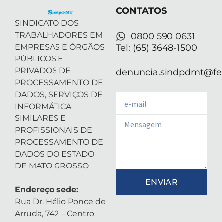
r
-
m
CONTATOS
i
n
SINDICATO DOS
TRABALHADORES EM
0800 590 0631
EMPRESAS E ÓRGÃOS
Tel: (65) 3648-1500
PÚBLICOS E
PRIVADOS DE
denuncia.sindpdmt@fen
PROCESSAMENTO DE
DADOS, SERVIÇOS DE
Email
INFORMÁTICA
SIMILARES E
Email
PROFISSIONAIS DE
PROCESSAMENTO DE
DADOS DO ESTADO
DE MATO GROSSO
ENVIAR
Endereço sede:
Rua Dr. Hélio Ponce de
Arruda, 742 – Centro