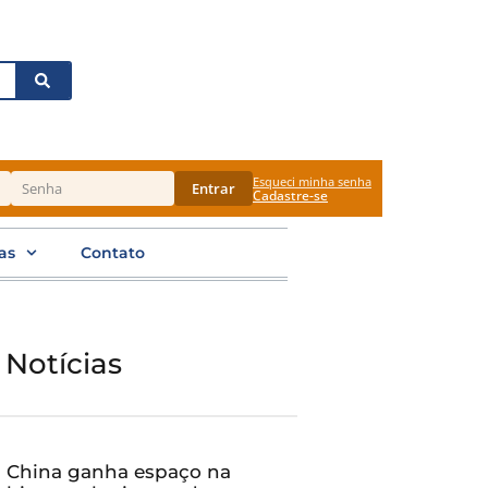
Esqueci minha senha
Entrar
Cadastre-se
as
Contato
 Notícias
China ganha espaço na