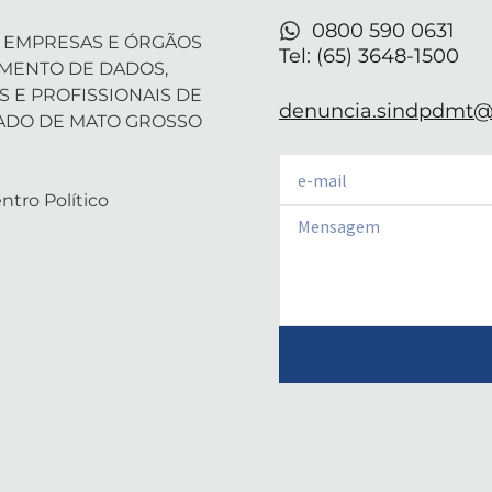
r
-
m
i
0800 590 0631
 EMPRESAS E ÓRGÃOS
n
Tel: (65) 3648-1500
AMENTO DE DADOS,
S E PROFISSIONAIS DE
denuncia.sindpdmt@f
ADO DE MATO GROSSO
Email
ntro Político
Email