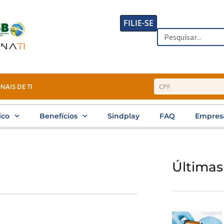
FILIE-SE
Search
NAIS DE TI
ico
Benefícios
Sindplay
FAQ
Empres
Últimas