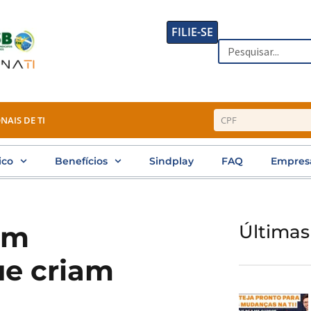
FILIE-SE
Search
NAIS DE TI
ico
Benefícios
Sindplay
FAQ
Empres
am
Últimas
ue criam