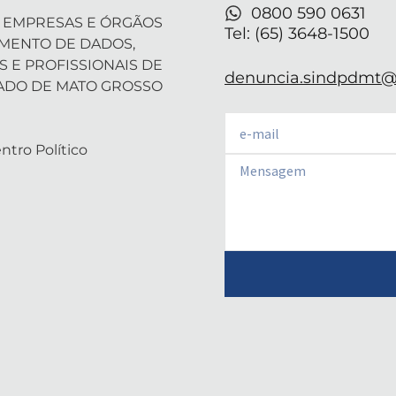
i
0800 590 0631
 EMPRESAS E ÓRGÃOS
n
Tel: (65) 3648-1500
AMENTO DE DADOS,
S E PROFISSIONAIS DE
denuncia.sindpdmt@f
ADO DE MATO GROSSO
Email
ntro Político
Email