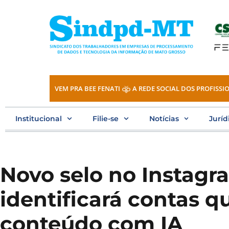
Ir
para
o
conteúdo
VEM PRA BEE FENATI
A REDE SOCIAL DOS PROFISSIO
Institucional
Filie-se
Notícias
Juríd
Novo selo no Instagr
identificará contas q
conteúdo com IA