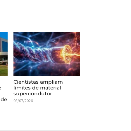
Cientistas ampliam
e
limites de material
supercondutor
 de
08/07/2026