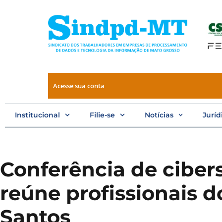
Ir
para
o
conteúdo
Acesse sua conta
Institucional
Filie-se
Notícias
Juríd
Conferência de cibe
reúne profissionais d
Santos