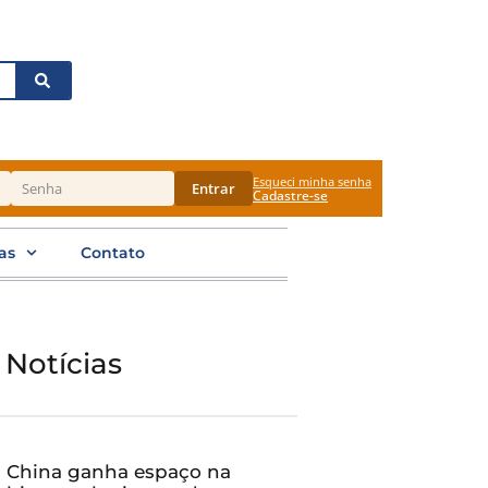
Esqueci minha senha
Entrar
Cadastre-se
as
Contato
 Notícias
China ganha espaço na