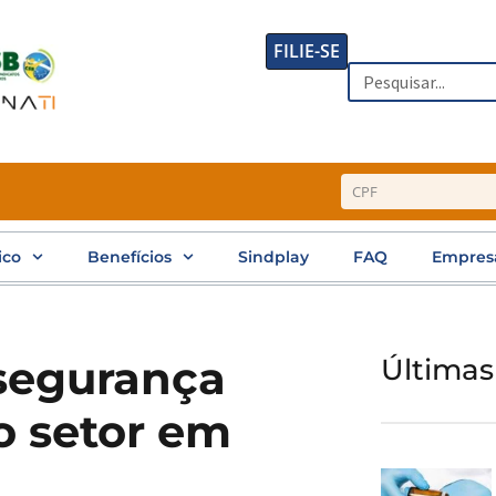
FILIE-SE
Search
ico
Benefícios
Sindplay
FAQ
Empres
rsegurança
Últimas
o setor em