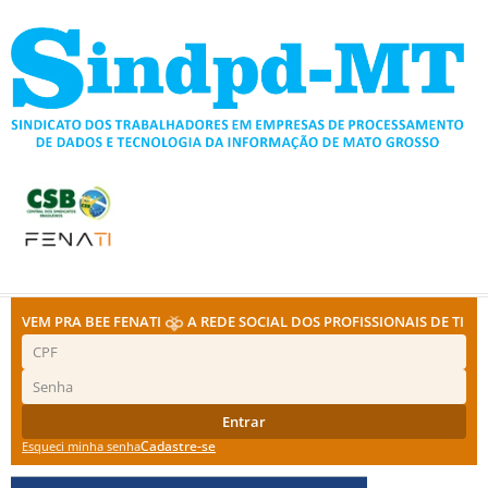
Ir
para
o
conteúdo
VEM PRA BEE FENATI
A REDE SOCIAL DOS PROFISSIONAIS DE TI
Entrar
Cadastre-se
Esqueci minha senha