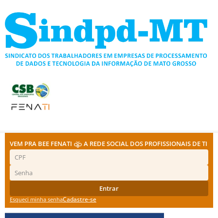
Ir
para
o
conteúdo
VEM PRA BEE FENATI
A REDE SOCIAL DOS PROFISSIONAIS DE TI
Entrar
Cadastre-se
Esqueci minha senha