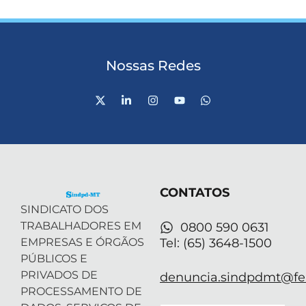
Nossas Redes
X
L
I
Y
W
-
i
n
o
h
t
n
s
u
a
w
k
t
t
t
i
e
a
u
s
t
d
g
b
a
t
i
r
e
p
e
n
a
p
r
-
m
CONTATOS
i
n
SINDICATO DOS
TRABALHADORES EM
0800 590 0631
EMPRESAS E ÓRGÃOS
Tel: (65) 3648-1500
PÚBLICOS E
PRIVADOS DE
denuncia.sindpdmt@fen
PROCESSAMENTO DE