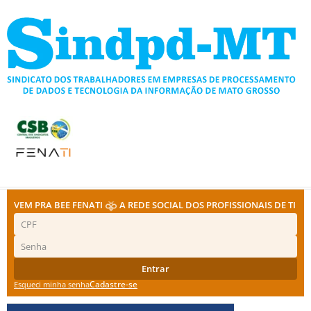
Ir
para
o
conteúdo
VEM PRA BEE FENATI
A REDE SOCIAL DOS PROFISSIONAIS DE TI
Entrar
Cadastre-se
Esqueci minha senha