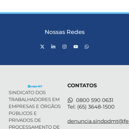
Nossas Redes
X
L
I
Y
W
-
i
n
o
h
t
n
s
u
a
w
k
t
t
t
i
e
a
u
s
t
d
g
b
a
t
i
r
e
p
e
n
a
p
r
-
m
CONTATOS
i
n
SINDICATO DOS
TRABALHADORES EM
0800 590 0631
EMPRESAS E ÓRGÃOS
Tel: (65) 3648-1500
PÚBLICOS E
PRIVADOS DE
denuncia.sindpdmt@fen
PROCESSAMENTO DE