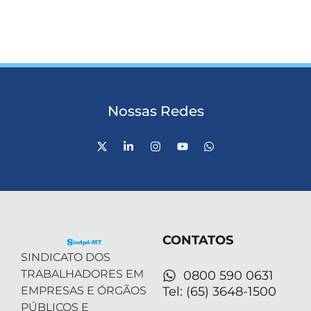
Nossas Redes
X
L
I
Y
W
-
i
n
o
h
t
n
s
u
a
w
k
t
t
t
i
e
a
u
s
t
d
g
b
a
t
i
r
e
p
e
n
a
p
r
-
m
CONTATOS
i
n
SINDICATO DOS
TRABALHADORES EM
0800 590 0631
EMPRESAS E ÓRGÃOS
Tel: (65) 3648-1500
PÚBLICOS E