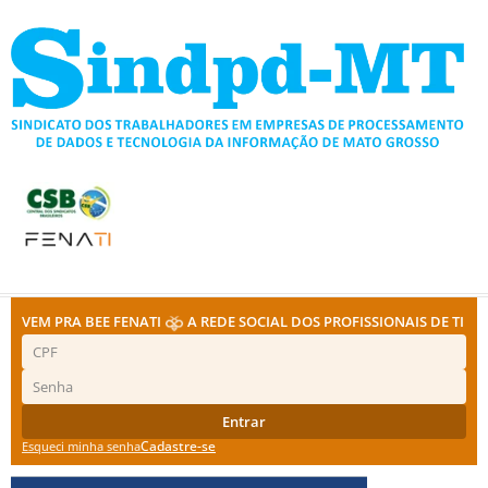
Ir
para
o
conteúdo
VEM PRA BEE FENATI
A REDE SOCIAL DOS PROFISSIONAIS DE TI
Entrar
Cadastre-se
Esqueci minha senha