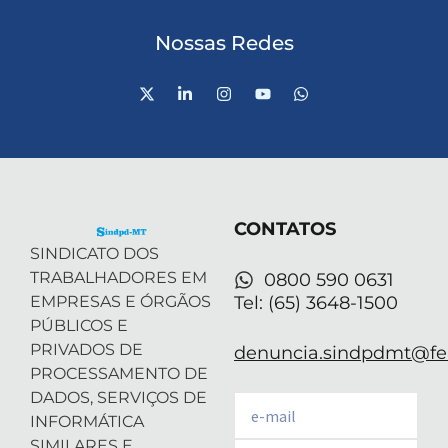
Nossas Redes
X
L
I
Y
W
-
i
n
o
h
t
n
s
u
a
w
k
t
t
t
i
e
a
u
s
t
d
g
b
a
t
i
r
e
p
e
n
a
p
r
-
m
CONTATOS
i
n
SINDICATO DOS
TRABALHADORES EM
0800 590 0631
EMPRESAS E ÓRGÃOS
Tel: (65) 3648-1500
PÚBLICOS E
PRIVADOS DE
denuncia.sindpdmt@fen
PROCESSAMENTO DE
DADOS, SERVIÇOS DE
Email
INFORMÁTICA
SIMILARES E