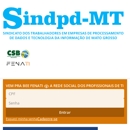
Ir
para
o
conteúdo
VEM PRA BEE FENATI
A REDE SOCIAL DOS PROFISSIONAIS DE TI
Entrar
Cadastre-se
Esqueci minha senha