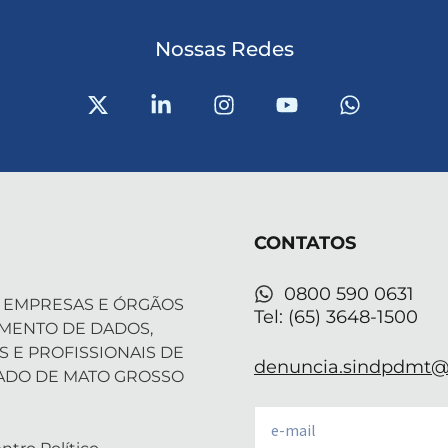
Nossas Redes
X
L
I
Y
W
-
i
n
o
h
t
n
s
u
a
w
k
t
t
t
i
e
a
u
s
t
d
g
b
a
t
i
r
e
p
CONTATOS
e
n
a
p
r
-
m
i
0800 590 0631
 EMPRESAS E ÓRGÃOS
n
Tel: (65) 3648-1500
AMENTO DE DADOS,
S E PROFISSIONAIS DE
denuncia.sindpdmt@f
ADO DE MATO GROSSO
Email