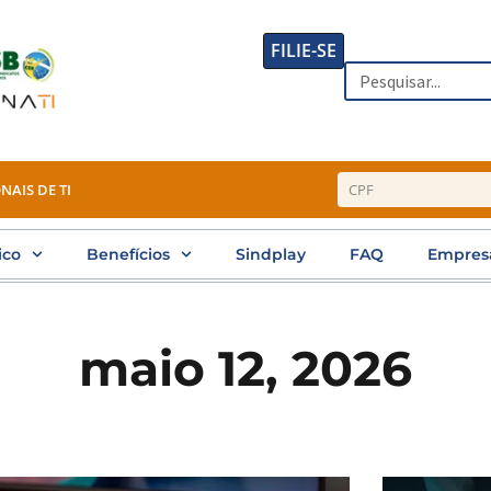
FILIE-SE
Search
NAIS DE TI
ico
Benefícios
Sindplay
FAQ
Empres
maio 12, 2026
Page
Page