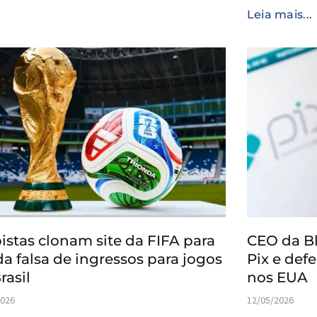
Leia mais...
istas clonam site da FIFA para
CEO da Bl
a falsa de ingressos para jogos
Pix e de
rasil
nos EUA
2026
12/05/2026