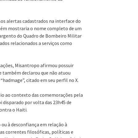
rsos alertas cadastrados na interface do
ambém mostraria o nome completo de um
argento do Quadro de Bombeiro Militar
ados relacionados a serviços como
cações, Misantropo afirmou possuir
le também declarou que não atuou
“hadmage”, citado em seu perfil no X.
ódio ao contexto das comemorações pela
oi disparado por volta das 23h45 de
ontra o Haiti.
o ou à desconfiança em relação à
correntes filosóficas, políticas e