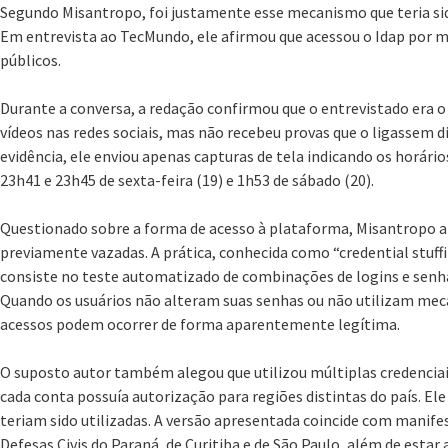
Segundo Misantropo, foi justamente esse mecanismo que teria si
Em entrevista ao TecMundo, ele afirmou que acessou o Idap por me
públicos.
Durante a conversa, a redação confirmou que o entrevistado era o
vídeos nas redes sociais, mas não recebeu provas que o ligassem 
evidência, ele enviou apenas capturas de tela indicando os horário
23h41 e 23h45 de sexta-feira (19) e 1h53 de sábado (20).
Questionado sobre a forma de acesso à plataforma, Misantropo af
previamente vazadas. A prática, conhecida como “credential stuff
consiste no teste automatizado de combinações de logins e sen
Quando os usuários não alteram suas senhas ou não utilizam meca
acessos podem ocorrer de forma aparentemente legítima.
O suposto autor também alegou que utilizou múltiplas credenciais
cada conta possuía autorização para regiões distintas do país. El
teriam sido utilizadas. A versão apresentada coincide com manifes
Defesas Civis do Paraná, de Curitiba e de São Paulo, além de esta