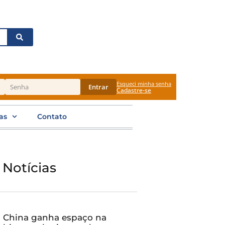
Esqueci minha senha
Entrar
Cadastre-se
as
Contato
 Notícias
China ganha espaço na