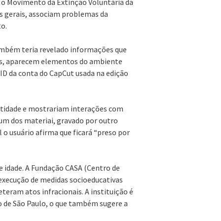
, o Movimento da Extinção Voluntária da
as gerais, associam problemas da
o.
ambém teria revelado informações que
ados, aparecem elementos do ambiente
 ID da conta do CapCut usada na edição
ntidade e mostrariam interações com
um dos materiai, gravado por outro
 o usuário afirma que ficará “preso por
e idade. A Fundação CASA (Centro de
execução de medidas socioeducativas
teram atos infracionais. A instituição é
do de São Paulo, o que também sugere a