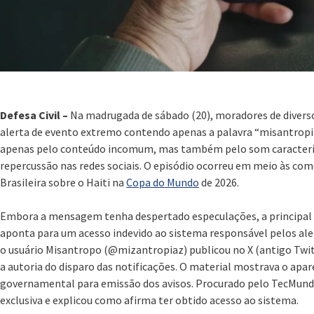
Defesa Civil –
Na madrugada de sábado (20), moradores de divers
alerta de evento extremo contendo apenas a palavra “misantro
apenas pelo conteúdo incomum, mas também pelo som característ
repercussão nas redes sociais. O episódio ocorreu em meio às co
Brasileira sobre o Haiti na
Copa do Mundo
de 2026.
Embora a mensagem tenha despertado especulações, a principal
aponta para um acesso indevido ao sistema responsável pelos aler
o usuário Misantropo (@mizantropiaz) publicou no X (antigo Twit
a autoria do disparo das notificações. O material mostrava o ap
governamental para emissão dos avisos. Procurado pelo TecMundo
exclusiva e explicou como afirma ter obtido acesso ao sistema.