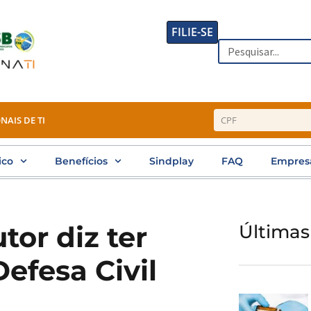
FILIE-SE
Search
NAIS DE TI
ico
Benefícios
Sindplay
FAQ
Empres
tor diz ter
Últimas
efesa Civil