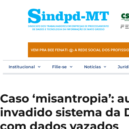
Ir
para
o
conteúdo
VEM PRA BEE FENATI
A REDE SOCIAL DOS PROFISSIO
Institucional
Filie-se
Notícias
Juríd
Caso ‘misantropia’: au
invadido sistema da D
com dados vazados