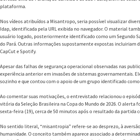
plataforma.
Nos vídeos atribuídos a Misantropo, seria possível visualizar dive
Idap, identificada pela URL exibida no navegador. O material t
usuário logado, posteriormente identificado como um Segundo S
do Pará. Outras informações supostamente expostas incluiriam d
CapCut e Spotify.
Apesar das falhas de segurança operacional observadas nas publi
experiência anterior em invasões de sistemas governamentais. E
sozinho e que contou com o apoio de um grupo identificado como 
Ao comentar suas motivações, o entrevistado relacionou o epis
vitória da Seleção Brasileira na Copa do Mundo de 2026. O alerta f
sexta-feira (19), cerca de 50 minutos após o resultado da partida c
No sentido literal, “misantropia” refere-se ao desprezo, à aversã
humanidade. O conceito também aparece associado a determinadas 