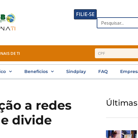
FILIE-SE
Search
NAIS DE TI
ico
Benefícios
Sindplay
FAQ
Empres
ção a redes
Últimas
e divide