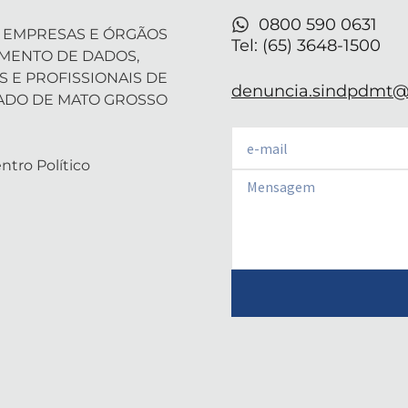
r
-
m
i
0800 590 0631
 EMPRESAS E ÓRGÃOS
n
Tel: (65) 3648-1500
AMENTO DE DADOS,
S E PROFISSIONAIS DE
denuncia.sindpdmt@f
ADO DE MATO GROSSO
Email
ntro Político
Email