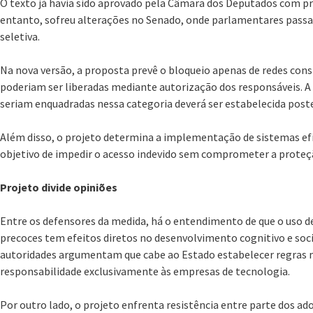
O texto já havia sido aprovado pela Câmara dos Deputados com pre
entanto, sofreu alterações no Senado, onde parlamentares pas
seletiva.
Na nova versão, a proposta prevê o bloqueio apenas de redes cons
poderiam ser liberadas mediante autorização dos responsáveis. A
seriam enquadradas nessa categoria deverá ser estabelecida pos
Além disso, o projeto determina a implementação de sistemas efic
objetivo de impedir o acesso indevido sem comprometer a proteçã
Projeto divide opiniões
Entre os defensores da medida, há o entendimento de que o uso 
precoces tem efeitos diretos no desenvolvimento cognitivo e soci
autoridades argumentam que cabe ao Estado estabelecer regras ma
responsabilidade exclusivamente às empresas de tecnologia.
Por outro lado, o projeto enfrenta resistência entre parte dos a