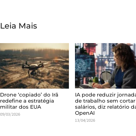
Leia Mais
Drone ‘copiado’ do Irã
IA pode reduzir jornad
redefine a estratégia
de trabalho sem cortar
militar dos EUA
salários, diz relatório d
OpenAI
09/03/2026
13/04/2026