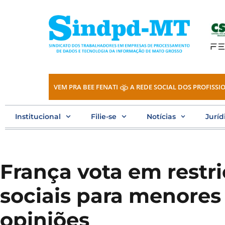
Ir
para
o
conteúdo
VEM PRA BEE FENATI
A REDE SOCIAL DOS PROFISSIO
Institucional
Filie-se
Notícias
Juríd
França vota em restri
sociais para menores 
opiniões