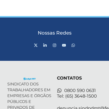
Nossas Redes
X
L
I
Y
W
-
i
n
o
h
t
n
s
u
a
w
k
t
t
t
i
e
a
u
s
t
d
g
b
a
t
i
r
e
p
e
n
a
p
r
-
m
CONTATOS
i
n
SINDICATO DOS
TRABALHADORES EM
0800 590 0631
EMPRESAS E ÓRGÃOS
Tel: (65) 3648-1500
PÚBLICOS E
PRIVADOS DE
denuncia.sindpdmt@fen