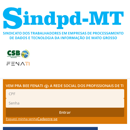
Ir
para
o
conteúdo
VEM PRA BEE FENATI
A REDE SOCIAL DOS PROFISSIONAIS DE TI
Entrar
Cadastre-se
Esqueci minha senha