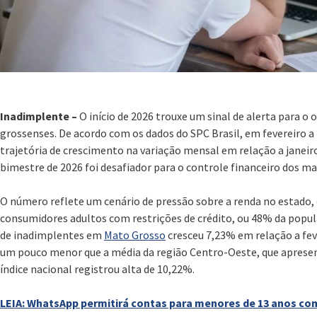
Inadimplente –
O início de 2026 trouxe um sinal de alerta para 
grossenses. De acordo com os dados do SPC Brasil, em fevereiro 
trajetória de crescimento na variação mensal em relação a janeiro
bimestre de 2026 foi desafiador para o controle financeiro dos m
O número reflete um cenário de pressão sobre a renda no estado,
consumidores adultos com restrições de crédito, ou 48% da popu
de inadimplentes em
Mato Grosso
cresceu 7,23% em relação a fev
um pouco menor que a média da região Centro-Oeste, que aprese
índice nacional registrou alta de 10,22%.
LEIA: WhatsApp permitirá contas para menores de 13 anos com