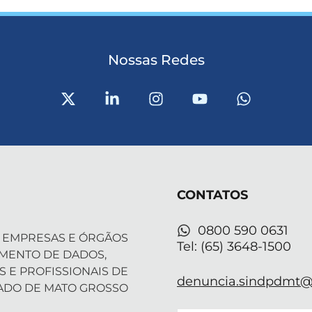
Nossas Redes
X
L
I
Y
W
-
i
n
o
h
t
n
s
u
a
w
k
t
t
t
i
e
a
u
s
t
d
g
b
a
t
i
r
e
p
CONTATOS
e
n
a
p
r
-
m
i
0800 590 0631
 EMPRESAS E ÓRGÃOS
n
Tel: (65) 3648-1500
AMENTO DE DADOS,
S E PROFISSIONAIS DE
denuncia.sindpdmt@f
ADO DE MATO GROSSO