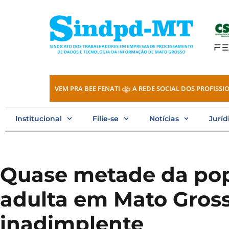
Ir
para
o
conteúdo
VEM PRA BEE FENATI
A REDE SOCIAL DOS PROFISSIO
Institucional
Filie-se
Notícias
Juríd
Quase metade da po
adulta em Mato Gross
inadimplente