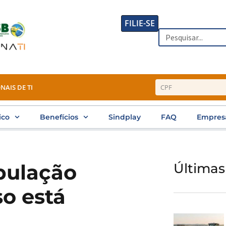
FILIE-SE
Search
NAIS DE TI
ico
Benefícios
Sindplay
FAQ
Empres
pulação
Últimas
o está