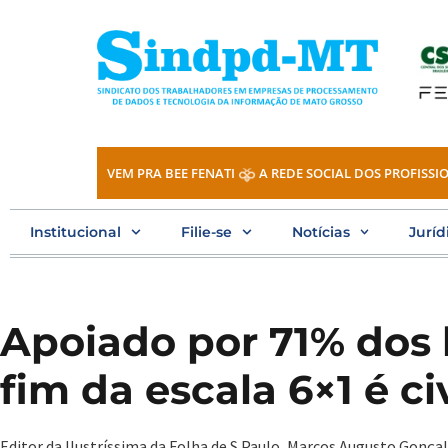
Ir
para
o
conteúdo
VEM PRA BEE FENATI
A REDE SOCIAL DOS PROFISSIO
Institucional
Filie-se
Notícias
Juríd
Apoiado por 71% dos b
fim da escala 6×1 é civ
Editor da Ilustríssima da Folha de S.Paulo, Marcos Augusto Gonçal