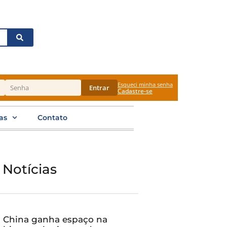
Esqueci minha senha
Entrar
Cadastre-se
as
Contato
 Notícias
China ganha espaço na