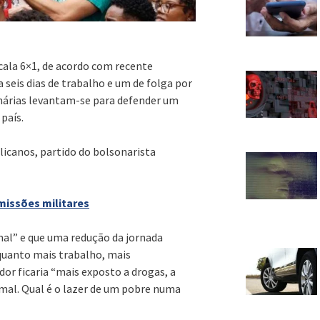
cala 6×1, de acordo com recente
 seis dias de trabalho e um de folga por
nárias levantam-se para defender um
país.
licanos, partido do bolsonarista
missões militares
mal” e que uma redução da jornada
“quanto mais trabalho, mais
or ficaria “mais exposto a drogas, a
o mal. Qual é o lazer de um pobre numa