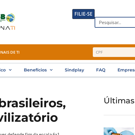
FILIE-SE
Search
NAIS DE TI
ico
Benefícios
Sindplay
FAQ
Empres
rasileiros,
Últimas
ilizatório
ves defende fim da escala 6x1