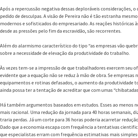
Após a repercussão negativa dessas deploráveis considerações, o
pedido de desculpas. A visão de Pereira não é tão estranha mesm
modernos e sofisticados do empresariado. As reações históricas às
desde as pressões pelo fim da escravidão, são recorrentes.
Além do alarmismo característico do tipo “as empresas vão quebr
sobre a necessidade de elevação da produtividade do trabalho.
Às vezes tem-se a impressão de que trabalhadores exercem seu of
evidente que a equação não se reduz à mão de obra. Se empresa
equipamentos e rotinas defasados, o aumento da produtividade to
ainda possa ter a tentação de acreditar que com umas “chibatadas
Há também argumentos baseados em estudos. Esses ao menos n
mais racional. Uma redução da jornada para 40 horas semanais, d
traria perdas. Já um corte para 36 horas poderia acarretar redu
Dado que a economia escapa com frequência a tentativas cientifi
que especialistas erram com frequência estimativas mais simples–