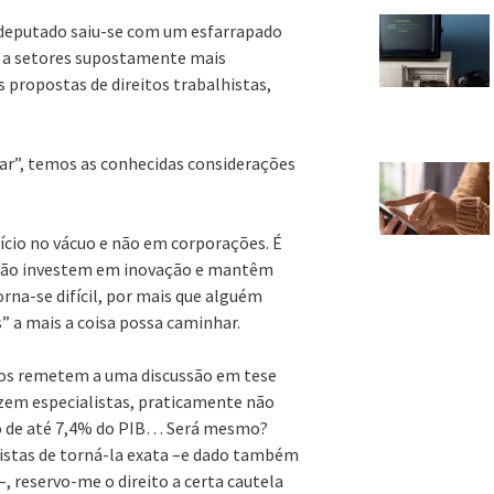
 deputado saiu-se com um esfarrapado
o a setores supostamente mais
 propostas de direitos trabalhistas,
ar”, temos as conhecidas considerações
ício no vácuo e não em corporações. É
s não investem em inovação e mantêm
rna-se difícil, por mais que alguém
” a mais a coisa possa caminhar.
os remetem a uma discussão em tese
izem especialistas, praticamente não
ção de até 7,4% do PIB… Será mesmo?
cistas de torná-la exata –e dado também
, reservo-me o direito a certa cautela