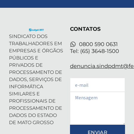
w
k
t
t
t
i
e
a
u
s
t
d
g
b
a
t
i
r
e
p
e
n
a
p
r
-
m
CONTATOS
i
n
SINDICATO DOS
TRABALHADORES EM
0800 590 0631
EMPRESAS E ÓRGÃOS
Tel: (65) 3648-1500
PÚBLICOS E
PRIVADOS DE
denuncia.sindpdmt@fen
PROCESSAMENTO DE
DADOS, SERVIÇOS DE
Email
INFORMÁTICA
SIMILARES E
Email
PROFISSIONAIS DE
PROCESSAMENTO DE
DADOS DO ESTADO
DE MATO GROSSO
ENVIAR