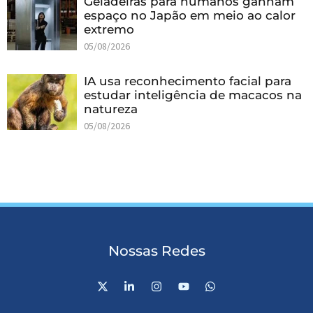
Geladeiras para humanos ganham
espaço no Japão em meio ao calor
extremo
05/08/2026
IA usa reconhecimento facial para
estudar inteligência de macacos na
natureza
05/08/2026
Nossas Redes
X
L
I
Y
W
-
i
n
o
h
t
n
s
u
a