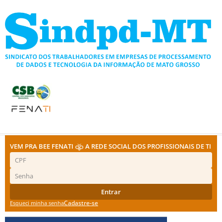
Ir
para
o
conteúdo
VEM PRA BEE FENATI
A REDE SOCIAL DOS PROFISSIONAIS DE TI
Entrar
Cadastre-se
Esqueci minha senha