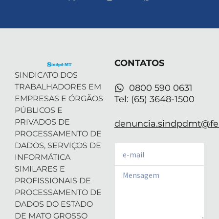
-
i
n
o
h
t
n
s
u
a
w
k
t
t
t
i
e
a
u
s
t
d
g
b
a
t
i
r
e
p
e
n
a
p
r
-
m
CONTATOS
i
n
SINDICATO DOS
TRABALHADORES EM
0800 590 0631
EMPRESAS E ÓRGÃOS
Tel: (65) 3648-1500
PÚBLICOS E
PRIVADOS DE
denuncia.sindpdmt@fen
PROCESSAMENTO DE
DADOS, SERVIÇOS DE
Email
INFORMÁTICA
SIMILARES E
Email
PROFISSIONAIS DE
PROCESSAMENTO DE
DADOS DO ESTADO
DE MATO GROSSO