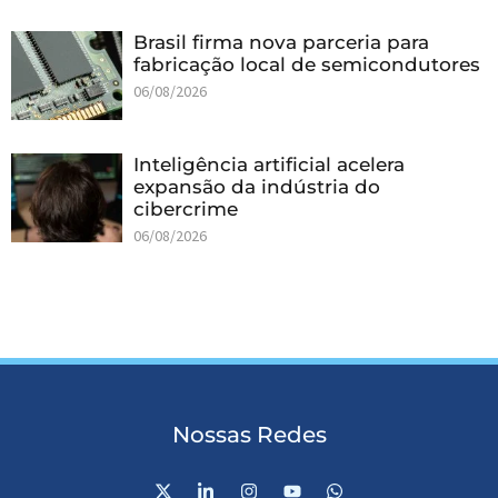
Brasil firma nova parceria para
fabricação local de semicondutores
06/08/2026
Inteligência artificial acelera
expansão da indústria do
cibercrime
06/08/2026
Nossas Redes
X
L
I
Y
W