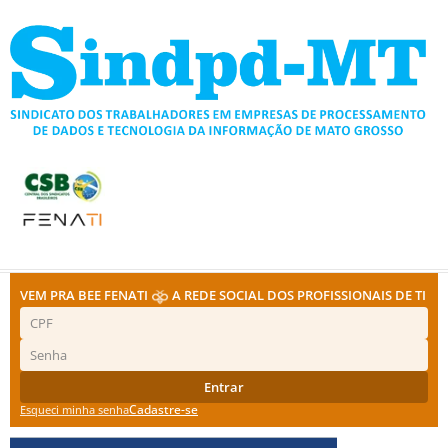
Ir
para
o
conteúdo
VEM PRA BEE FENATI
A REDE SOCIAL DOS PROFISSIONAIS DE TI
Entrar
Cadastre-se
Esqueci minha senha