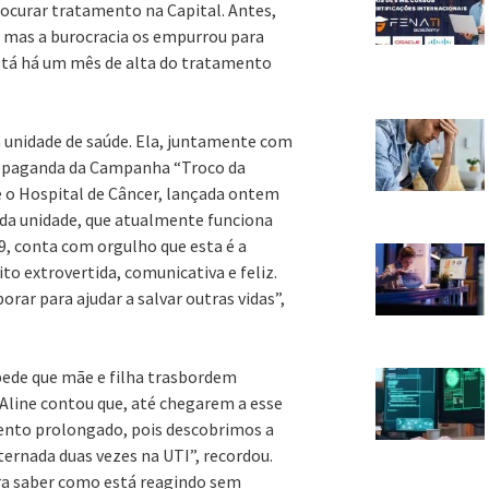
rocurar tratamento na Capital. Antes,
 mas a burocracia os empurrou para
está há um mês de alta do tratamento
 unidade de saúde. Ela, juntamente com
ropaganda da Campanha “Troco da
e o Hospital de Câncer, lançada ontem
da unidade, que atualmente funciona
29, conta com orgulho que esta é a
to extrovertida, comunicativa e feliz.
orar para ajudar a salvar outras vidas”,
pede que mãe e filha trasbordem
 Aline contou que, até chegarem a esse
nto prolongado, pois descobrimos a
ternada duas vezes na UTI”, recordou.
ara saber como está reagindo sem