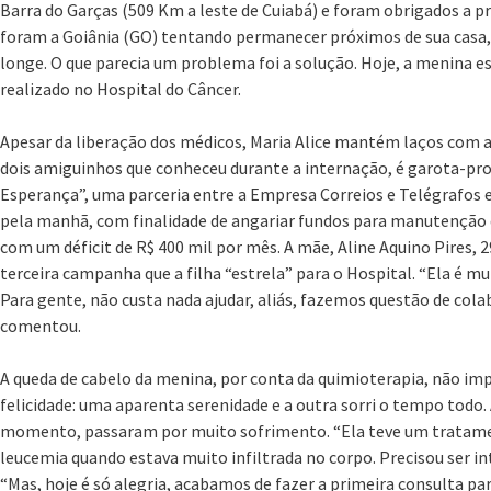
Barra do Garças (509 Km a leste de Cuiabá) e foram obrigados a p
foram a Goiânia (GO) tentando permanecer próximos de sua casa,
longe. O que parecia um problema foi a solução. Hoje, a menina 
realizado no Hospital do Câncer.
Apesar da liberação dos médicos, Maria Alice mantém laços com a
dois amiguinhos que conheceu durante a internação, é garota-p
Esperança”, uma parceria entre a Empresa Correios e Telégrafos 
pela manhã, com finalidade de angariar fundos para manutenção 
com um déficit de R$ 400 mil por mês. A mãe, Aline Aquino Pires, 
terceira campanha que a filha “estrela” para o Hospital. “Ela é mui
Para gente, não custa nada ajudar, aliás, fazemos questão de colab
comentou.
A queda de cabelo da menina, por conta da quimioterapia, não im
felicidade: uma aparenta serenidade e a outra sorri o tempo todo.
momento, passaram por muito sofrimento. “Ela teve um tratame
leucemia quando estava muito infiltrada no corpo. Precisou ser in
“Mas, hoje é só alegria, acabamos de fazer a primeira consulta p