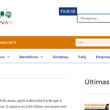
FILIE-SE
Search
NAIS DE TI
ico
Benefícios
Sindplay
FAQ
Empres
Últimas
rês anos, após a descoberta de que a
mia. O casal e os três filhos moravam em