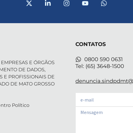
X
L
I
Y
W
-
i
n
o
h
t
n
s
u
a
w
k
t
t
t
i
e
a
u
s
t
d
g
b
a
t
i
r
e
p
CONTATOS
e
n
a
p
r
-
m
i
0800 590 0631
 EMPRESAS E ÓRGÃOS
n
Tel: (65) 3648-1500
AMENTO DE DADOS,
S E PROFISSIONAIS DE
denuncia.sindpdmt@f
ADO DE MATO GROSSO
Email
ntro Político
Email