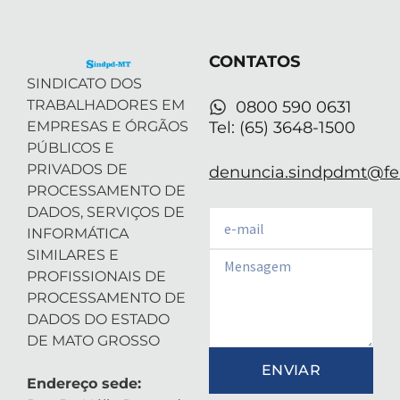
t
d
g
b
a
t
i
r
e
p
e
n
a
p
r
-
m
CONTATOS
i
n
SINDICATO DOS
TRABALHADORES EM
0800 590 0631
EMPRESAS E ÓRGÃOS
Tel: (65) 3648-1500
PÚBLICOS E
PRIVADOS DE
denuncia.sindpdmt@fen
PROCESSAMENTO DE
DADOS, SERVIÇOS DE
Email
INFORMÁTICA
SIMILARES E
Email
PROFISSIONAIS DE
PROCESSAMENTO DE
DADOS DO ESTADO
DE MATO GROSSO
ENVIAR
Endereço sede: