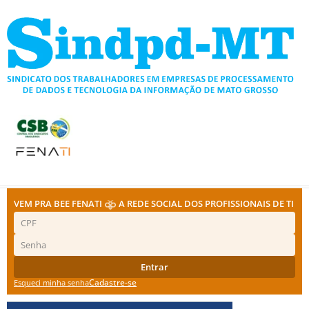
Ir
para
o
conteúdo
VEM PRA BEE FENATI
A REDE SOCIAL DOS PROFISSIONAIS DE TI
Entrar
Cadastre-se
Esqueci minha senha