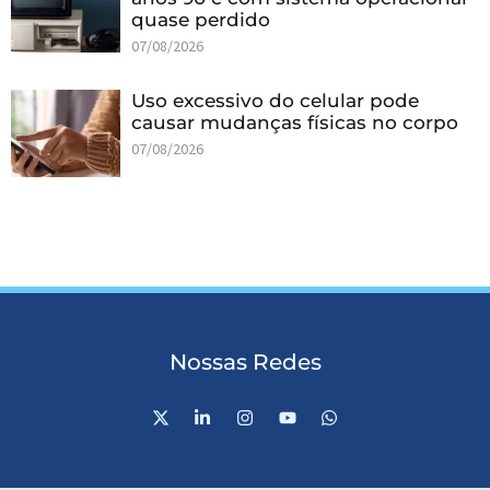
quase perdido
07/08/2026
Uso excessivo do celular pode
causar mudanças físicas no corpo
07/08/2026
Nossas Redes
X
L
I
Y
W
-
i
n
o
h
t
n
s
u
a
w
k
t
t
t
i
e
a
u
s