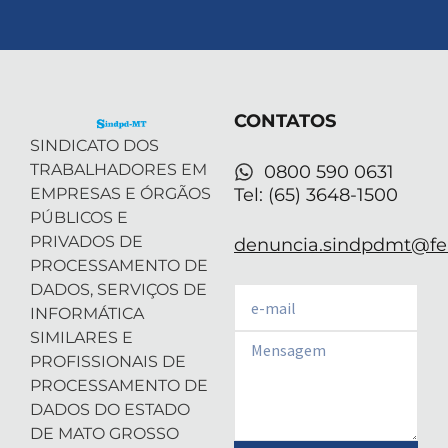
t
n
s
u
a
w
k
t
t
t
i
e
a
u
s
t
d
g
b
a
t
i
r
e
p
e
n
a
p
r
-
m
CONTATOS
i
n
SINDICATO DOS
TRABALHADORES EM
0800 590 0631
EMPRESAS E ÓRGÃOS
Tel: (65) 3648-1500
PÚBLICOS E
PRIVADOS DE
denuncia.sindpdmt@fen
PROCESSAMENTO DE
DADOS, SERVIÇOS DE
Email
INFORMÁTICA
SIMILARES E
Email
PROFISSIONAIS DE
PROCESSAMENTO DE
DADOS DO ESTADO
DE MATO GROSSO