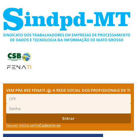
Ir
para
o
conteúdo
VEM PRA BEE FENATI
A REDE SOCIAL DOS PROFISSIONAIS DE TI
Entrar
Cadastre-se
Esqueci minha senha