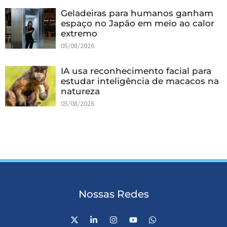
Geladeiras para humanos ganham
espaço no Japão em meio ao calor
extremo
05/08/2026
IA usa reconhecimento facial para
estudar inteligência de macacos na
natureza
05/08/2026
Nossas Redes
X
L
I
Y
W
-
i
n
o
h