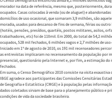
O Censo Demográfico encontrou ainda 6,1 milhões domicílios vag
morador na data de referência, mesmo que, posteriormente, duran
ocupados. Casas colocadas à venda (ou de aluguel) e abandonadas
domicílios de uso ocasional, que somaram 3,9 milhões, são aquel
moradia, usados para descanso de fins de semana, férias ou outro 
(hotéis, pensões, presídios, quartéis, postos militares, asilos, o
trabalhadores, etc) foi de 110mil. Em 2000, do total de 54,2 milh
ocupados, 528 mil fechados, 6 milhões vagos e 2,7 milhões de uso 
Iniciado em 1º de agosto de 2010, os 191 mil recenseadores percor
as entrevistas implicaram no recenseamento da população por me
presencial, questionário pela Internet e, por fim, a estimação d
fechados.
Em suma, o Censo Demográfico 2010 consiste na visita exaustiva d
IBGE agradece aos participantes das Comissões Censitárias Estad
de Geografia e Estatística (CMGE) e à população pelas informaçõe
dados coletados sirvam de base para o planejamento público e pr
condições de vida da sociedade brasileira.