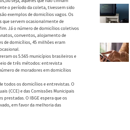
os,ou seja, aqueles que não tinham
te o período da coleta, tivessem sido
 são exemplos de domicílios vagos. Os
es que servem ocasionalmente de
fim. Já o número de domicílios coletivos
rfanatos, conventos, alojamento de
ões de domicílios, 45 milhões eram
ocasional.
reram os 5.565 municípios brasileiros e
io de três métodos: entrevista
o número de moradores em domicílios
e todos os domicílios e entrevistas. O
uais (CCE) e das Comissões Municipais
s prestadas. O IBGE espera que os
ivado, em favor da melhoria das