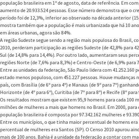
população brasileira em 1º de agosto, data de referência. Em c
aumento de 20.933.524 pessoas. Esse número demonstra que o cre
período foi de 12,3%, inferior ao observado na década anterior (1
mostra também que a população é mais urbanizada que há 10 anos
em áreas urbanas, agora são 84%.
A região Sudeste segue sendo a região mais populosa do Brasil, c
2010, perderam participação as regiões Sudeste (de 42,8% para 4
Sul (de 14,8% para 14,4%). Por outro lado, aumentaram seus perce
regiões Norte (de 7,6% para 8,3%) e Centro-Oeste (de 6,9% para 7
Entre as unidades da federação, São Paulo lidera com 41.252.160 p
estado menos populoso, com 451.227 pessoas. Houve mudanças no
país, com Brasília (de 6º para 4º) e Manaus (de 9º para 7º) ganhan
Horizonte (de 4º para 6º), Curitiba (de 7º para 8º) e Recife (8º par
Os resultados mostram que existem 95,9 homens para cada 100 mu
milhões de mulheres a mais que homens no Brasil. Em 2000, para 
população brasileira é composta por 97.342.162 mulheres e 93.39
Entre os municípios, o que tinha maior percentual de homens era 
percentual de mulheres era Santos (SP). O Censo 2010 apurou aind
mais de 100 anos. Bahia é a unidade da federação a contar com mai