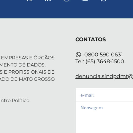
-
i
n
o
h
t
n
s
u
a
w
k
t
t
t
i
e
a
u
s
t
d
g
b
a
t
i
r
e
p
CONTATOS
e
n
a
p
r
-
m
i
0800 590 0631
 EMPRESAS E ÓRGÃOS
n
Tel: (65) 3648-1500
AMENTO DE DADOS,
S E PROFISSIONAIS DE
denuncia.sindpdmt@f
ADO DE MATO GROSSO
Email
ntro Político
Email