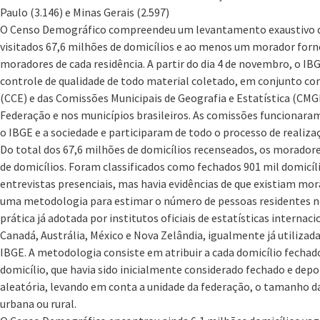
Paulo (3.146) e Minas Gerais (2.597)
O Censo Demográfico compreendeu um levantamento exaustivo de
visitados 67,6 milhões de domicílios e ao menos um morador for
moradores de cada residência. A partir do dia 4 de novembro, o IB
controle de qualidade de todo material coletado, em conjunto co
(CCE) e das Comissões Municipais de Geografia e Estatística (CMG
Federação e nos municípios brasileiros. As comissões funcionar
o IBGE e a sociedade e participaram de todo o processo de realiza
Do total dos 67,6 milhões de domicílios recenseados, os morador
de domicílios. Foram classificados como fechados 901 mil domicílio
entrevistas presenciais, mas havia evidências de que existiam mor
uma metodologia para estimar o número de pessoas residentes ne
prática já adotada por institutos oficiais de estatísticas interna
Canadá, Austrália, México e Nova Zelândia, igualmente já utiliza
IBGE. A metodologia consiste em atribuir a cada domicílio fecha
domicílio, que havia sido inicialmente considerado fechado e depoi
aleatória, levando em conta a unidade da federação, o tamanho d
urbana ou rural.