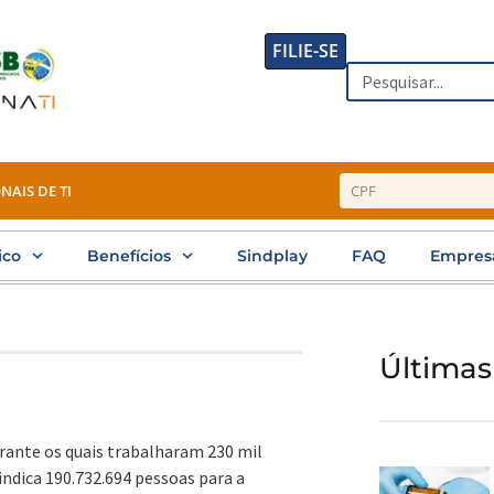
FILIE-SE
Search
NAIS DE TI
ico
Benefícios
Sindplay
FAQ
Empres
Últimas
urante os quais trabalharam 230 mil
indica 190.732.694 pessoas para a