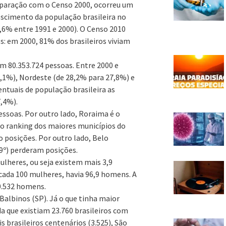
omparação com o Censo 2000, ocorreu um
scimento da população brasileira no
5,6% entre 1991 e 2000). O Censo 2010
: em 2000, 81% dos brasileiros viviam
om 80.353.724 pessoas. Entre 2000 e
2,1%), Nordeste (de 28,2% para 27,8%) e
ntuais de população brasileira as
,4%).
essoas. Por outro lado, Roraima é o
 ranking dos maiores municípios do
do posições. Por outro lado, Belo
a 9º) perderam posições.
lheres, ou seja existem mais 3,9
cada 100 mulheres, havia 96,9 homens. A
0.532 homens.
Balbinos (SP). Já o que tinha maior
a que existiam 23.760 brasileiros com
s brasileiros centenários (3.525), São