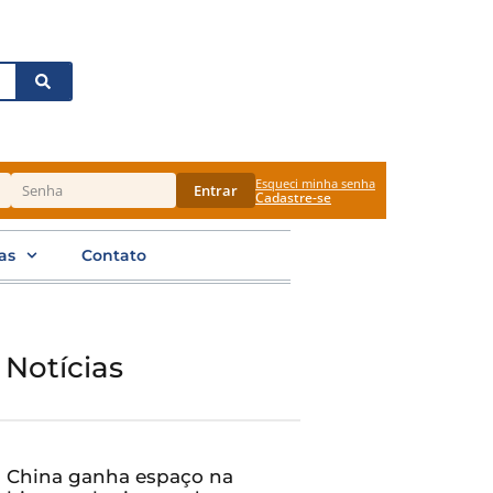
Esqueci minha senha
Entrar
Cadastre-se
as
Contato
 Notícias
China ganha espaço na