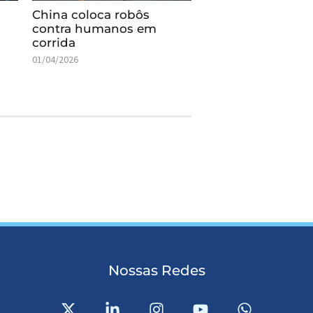
China coloca robôs
contra humanos em
corrida
01/04/2026
Nossas Redes
X
L
I
Y
W