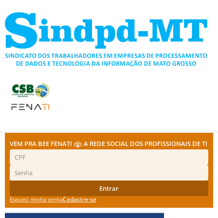
Ir
para
o
conteúdo
VEM PRA BEE FENATI
A REDE SOCIAL DOS PROFISSIONAIS DE TI
Entrar
Cadastre-se
Esqueci minha senha