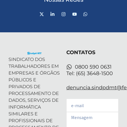
X
L
I
Y
W
-
i
n
o
h
t
n
s
u
a
w
k
t
t
t
i
e
a
u
s
t
d
g
b
a
t
i
r
e
p
e
n
a
p
r
-
m
CONTATOS
i
n
SINDICATO DOS
TRABALHADORES EM
0800 590 0631
EMPRESAS E ÓRGÃOS
Tel: (65) 3648-1500
PÚBLICOS E
PRIVADOS DE
denuncia.sindpdmt@fen
PROCESSAMENTO DE
DADOS, SERVIÇOS DE
Email
INFORMÁTICA
SIMILARES E
Email
PROFISSIONAIS DE