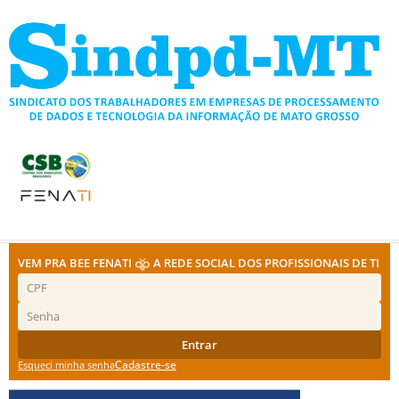
Ir
para
o
conteúdo
VEM PRA BEE FENATI
A REDE SOCIAL DOS PROFISSIONAIS DE TI
Entrar
Cadastre-se
Esqueci minha senha