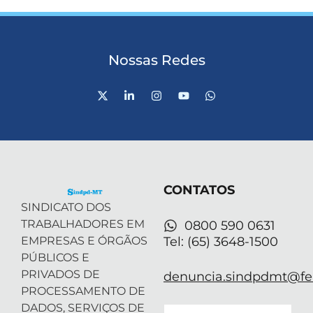
Nossas Redes
X
L
I
Y
W
-
i
n
o
h
t
n
s
u
a
w
k
t
t
t
i
e
a
u
s
t
d
g
b
a
t
i
r
e
p
e
n
a
p
r
-
m
CONTATOS
i
n
SINDICATO DOS
TRABALHADORES EM
0800 590 0631
EMPRESAS E ÓRGÃOS
Tel: (65) 3648-1500
PÚBLICOS E
PRIVADOS DE
denuncia.sindpdmt@fen
PROCESSAMENTO DE
DADOS, SERVIÇOS DE
Email